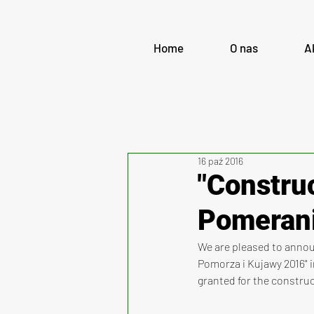
Home
O nas
A
16 paź 2016
"Construc
Pomerani
We are pleased to annou
Pomorza i Kujawy 2016" in
granted for the construc