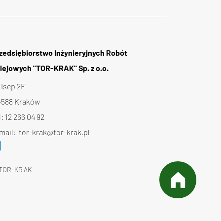
zedsiębiorstwo Inżynieryjnych Robót
lejowych "TOR-KRAK" Sp. z o.o.
. Isep 2E
-588 Kraków
l:
12 266 04 92
mail:
tor-krak@tor-krak.pl
TOR-KRAK