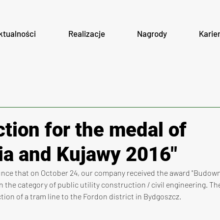
ktualności
Realizacje
Nagrody
Karie
tion for the medal of
a and Kujawy 2016"
nce that on October 24, our company received the award "Budown
 the category of public utility construction / civil engineering. T
tion of a tram line to the Fordon district in Bydgoszcz.