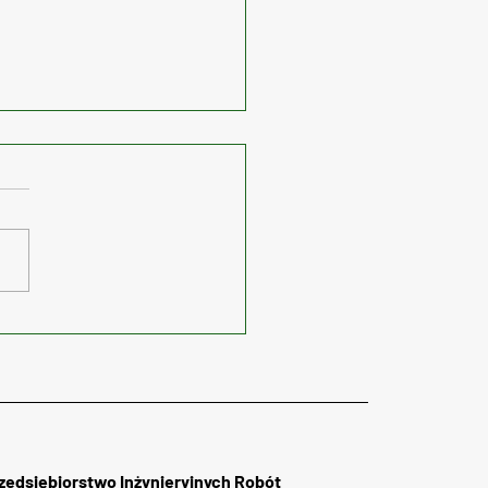
e na torowisku ul.
rsa w Sosnowcu
zedsiębiorstwo Inżynieryjnych Robót