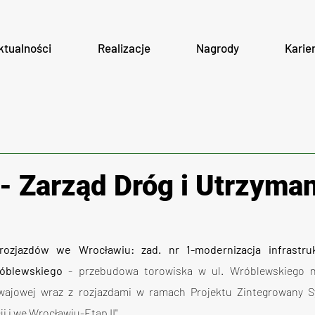
ktualności
Realizacje
Nagrody
Karie
- Zarząd Dróg i Utrzyman
ozjazdów we Wrocławiu: zad. nr 1-modernizacja infrastruk
óblewskiego 
- przebudowa torowiska w ul. Wróblewskiego n
wajowej wraz z rozjazdami w ramach Projektu Zintegrowany S
 i we Wrocławiu-Etap II".