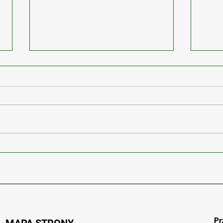
Torowisko tramwajowe wraz
Prac
z siecią trakcyjną w ramach
Ande
budowy drogi ekspresowej S7
Warszawa – Kraków
Pr