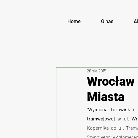
Home
O nas
A
26 sie 2015
Wrocław 
Miasta
"Wymiana torowisk i r
tramwajowej w ul. Wr
Kopernika do ul. Tram
Szynowego w Aglomeracji