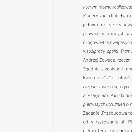
którym można realizować
Modernizacja linii dwu
jednym torze, z czasow
prowadzenie innych pr
drogowo-tramwajowych
współpracy spółki Tram
Andrzej Zowada, rzeczni
Zgodnie z zapisami umo
kwietnia 2020 r. całość
rozpoczynanie tego typu 
z przejęciem placu budow
pierwszych utrudnień w 
Zadanie „Przebudowa to
od skrzyżowania ul. Pi
elementem „Zintegrowan