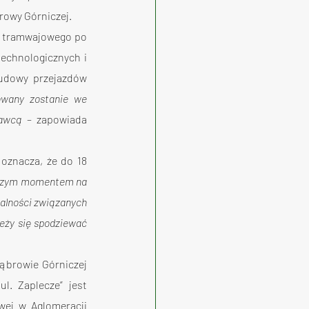
rowy Górniczej.
u tramwajowego po 
echnologicznych i 
udowy przejazdów 
owany zostanie we 
nawcą
 – zapowiada 
oznacza, że do 18 
epszym momentem na 
alności związanych 
eży się spodziewać 
browie Górniczej 
l. Zaplecze” jest 
ej w Aglomeracji 