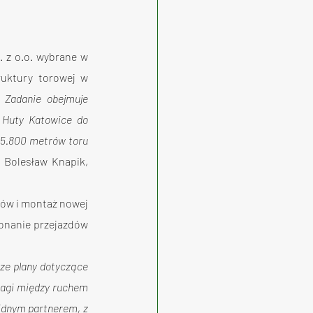
 z o.o. wybrane w 
uktury torowej w 
 
Zadanie obejmuje 
 Huty Katowice do 
 5.800 metrów toru 
 Bolesław Knapik, 
ów i montaż nowej 
onanie przejazdów 
ze plany dotyczące 
wagi między ruchem 
dnym partnerem, z 