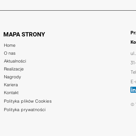
budowy drogi ekspresowej S7
Naro
Warszawa – Kraków
Pr
MAPA STRONY
Ko
Home
ul
O nas
Aktualności
31
Realizacje
Te
Nagrody
E-
Kariera
Kontakt
Polityka plików Cookies
© 
Polityka prywatności