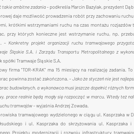
 takie ambitne zadania
 – podkreśla Marcin Bazylak, prezydent Dąb
torowej daje możliwość prowadzenia robót przy zachowaniu ruch
ymi, krótkimi wstrzymaniami ruchu na czas montażu rozjazdów t
ac, przy których konieczne jest wstrzymanie ruchu, np. przeb
. – 
Konkretny projekt organizacji ruchu tramwajowego przygot
waje Śląskie S.A. i Zarządu Transportu Metropolitalnego z wyko
k spółki Tramwaje Śląskie S.A.
wy firma "TOR-KRAK" ma 15 miesięcy na realizację zadania. To 
 prac powinna zostać zakończona. – 
Jako że styczeń nie jest najl
prac budowlanych, a wykonawca musi jeszcze dopełnić różnych form
y, prace realnie będą mogły się rozpocząć w marcu. Wtedy też nal
ruchu tramwajów
 – wyjaśnia Andrzej Zowada.
rowiska tramwajowego wydzielonego w ciągu ul. Kasprzaka w Dą
łsudskiego i ul. Kasprzaka do skrzyżowania ul. Kasprzaka i u
ego Projektu modernizacji i rozwoju infrastruktury tramwajow