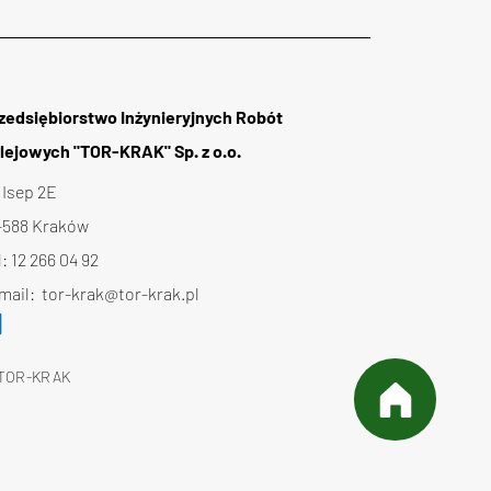
dową w Krakowie
zedsiębiorstwo Inżynieryjnych Robót
lejowych "TOR-KRAK" Sp. z o.o.
. Isep 2E
-588 Kraków
l:
12 266 04 92
mail:
tor-krak@tor-krak.pl
TOR-KRAK