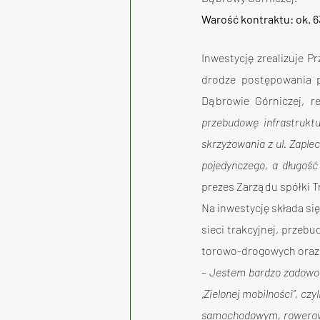
Warość kontraktu: ok. 6
Inwestycję zrealizuje P
drodze postępowania p
Dąbrowie Górniczej, r
przebudowę infrastrukt
skrzyżowania z ul. Zaple
pojedynczego, a długość
prezes Zarządu spółki T
Na inwestycję składa s
sieci trakcyjnej, prze
torowo-drogowych oraz p
– 
Jestem bardzo zadowolo
„Zielonej mobilności”, c
samochodowym, rowerowym