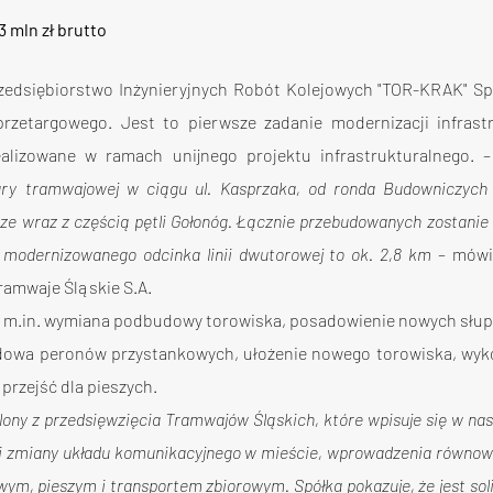
3 mln zł brutto
rzedsiębiorstwo Inżynieryjnych Robót Kolejowych "TOR-KRAK" Sp.
rzetargowego. Jest to pierwsze zadanie modernizacji infrastr
ealizowane w ramach unijnego projektu infrastrukturalnego. –
ury tramwajowej w ciągu ul. Kasprzaka, od ronda Budowniczych
cze wraz z częścią pętli Gołonóg. Łącznie przebudowanych zostanie
 modernizowanego odcinka linii dwutorowej to ok. 2,8 km 
– mówi
ramwaje Śląskie S.A.
ię m.in. wymiana podbudowy torowiska, posadowienie nowych słup
budowa peronów przystankowych, ułożenie nowego torowiska, wyk
rzejść dla pieszych.
ny z przedsięwzięcia Tramwajów Śląskich, które wpisuje się w nas
zyli zmiany układu komunikacyjnego w mieście, wprowadzenia równo
, pieszym i transportem zbiorowym. Spółka pokazuje, że jest soli