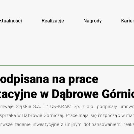
ktualności
Realizacje
Nagrody
Karie
dpisana na prace
acyjne w Dąbrowe Górnic
ramwaje Śląskie S.A. i "TOR-KRAK" Sp. z o.o. podpisały umowę
asprzaka w Dąbrowie Górniczej. Prace mają się rozpocząć w mar
erwsze zadanie inwestycyjne z unijnym dofinansowaniem, reali