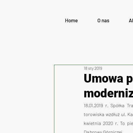
Home
O nas
A
18 sty 2019
Umowa po
moderniz
18.01.2019 r. Spółka T
torowiska wzdłuż ul. K
kwietnia 2020 r. To pi
Dąbrowy Górniczej.