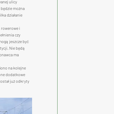
nej ulicy 
i będzie można 
lka działanie 
 rowerowe i 
łnienia czy 
ogą jeszcze być 
ycji. Nie będą 
konawca ma 
iono na kolejne 
one dodatkowe 
ostał już odkryty 