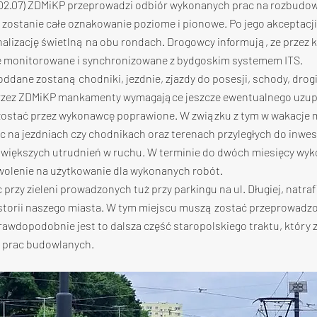
 02.07) ZDMiKP przeprowadzi odbiór wykonanych prac na rozbudowa
zostanie całe oznakowanie poziome i pionowe. Po jego akceptacj
lizację świetlną na obu rondach. Drogowcy informują, ze przez ki
ie monitorowane i synchronizowane z bydgoskim systemem ITS.
ddane zostaną chodniki, jezdnie, zjazdy do posesji, schody, drogi
rzez ZDMiKP mankamenty wymagające jeszcze ewentualnego uzupe
zostać przez wykonawcę poprawione. W związku z tym w wakacje m
na jezdniach czy chodnikach oraz terenach przyległych do inwest
większych utrudnień w ruchu. W terminie do dwóch miesięcy wy
olenie na użytkowanie dla wykonanych robót.
 przy zieleni prowadzonych tuż przy parkingu na ul. Długiej, natraf
istorii naszego miasta. W tym miejscu muszą zostać przeprowadz
awdopodobnie jest to dalsza część staropolskiego traktu, który z
 prac budowlanych.