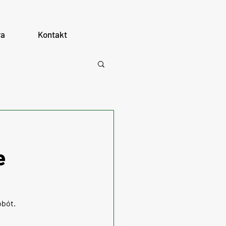
ra
Kontakt
e
obót.