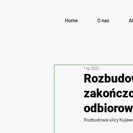
Home
O nas
A
1 lip 2021
Rozbudow
zakończo
odbioro
Rozbudowa ulicy Kujaws