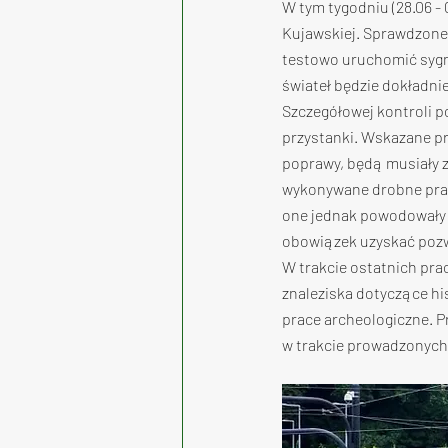
W tym tygodniu (28.06 -
Kujawskiej. Sprawdzone 
testowo uruchomić sygna
świateł będzie dokładn
Szczegółowej kontroli po
przystanki. Wskazane p
poprawy, będą musiały 
wykonywane drobne prac 
one jednak powodowały 
obowiązek uzyskać pozw
W trakcie ostatnich prac
znaleziska dotyczące h
prace archeologiczne. Pr
w trakcie prowadzonych