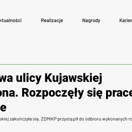
ktualności
Realizacje
Nagrody
Karie
a ulicy Kujawskiej
na. Rozpoczęły się prac
we
kiej zakończyła się. ZDMiKP przystąpił do odbioru wykonanych r