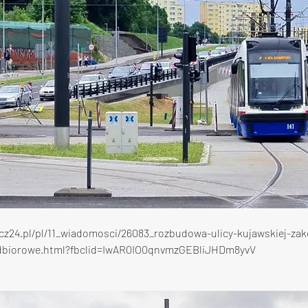
zcz24.pl/pl/11_wiadomosci/26083_rozbudowa-ulicy-kujawskiej-za
odbiorowe.html?fbclid=IwAR0IO0qnvmzGEBliJHDm8yvV