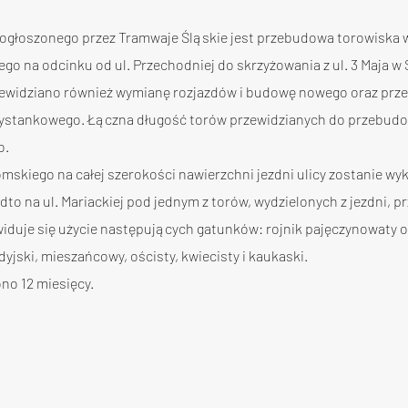
ogłoszonego przez Tramwaje Śląskie jest przebudowa torowiska w 
iego na odcinku od ul. Przechodniej do skrzyżowania z ul. 3 Maja 
ewidziano również wymianę rozjazdów i budowę nowego oraz prz
zystankowego. Łączna długość torów przewidzianych do przebudow
o.
romskiego na całej szerokości nawierzchni jezdni ulicy zostanie w
to na ul. Mariackiej pod jednym z torów, wydzielonych z jezdni, p
widuje się użycie następujących gatunków: rojnik pajęczynowaty o
dyjski, mieszańcowy, ościsty, kwiecisty i kaukaski.
no 12 miesięcy.