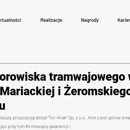
ktualności
Realizacje
Nagrody
Karie
orowiska tramwajowego
 Mariackiej i Żeromskieg
u
iejszą propozycję złożył "Tor-Krak" Sp. z o.o., który jest gotów zre
ując przy tym 84 miesięcy gwarancji !