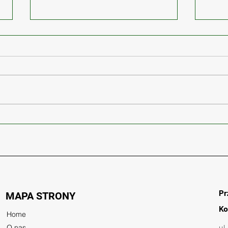
Torowisko tramwajowe wraz
Ciąg
z siecią trakcyjną w ramach
lini
budowy drogi ekspresowej S7
Naro
Warszawa – Kraków
Pr
MAPA STRONY
Ko
Home
ul
O nas