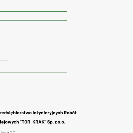
 dalszy budowy nowej
i tramwajowej na Górkę
dową w Krakowie
zedsiębiorstwo Inżynieryjnych Robót
lejowych "TOR-KRAK" Sp. z o.o.
. Isep 2E